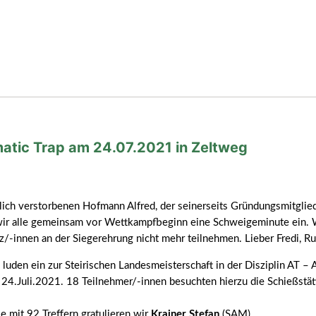
atic Trap am 24.07.2021 in Zeltweg
ich verstorbenen Hofmann Alfred, der seinerseits Gründungsmitglied
wir alle gemeinsam vor Wettkampfbeginn eine Schweigeminute ein. 
-innen an der Siegerehrung nicht mehr teilnehmen. Lieber Fredi, Ru
uden ein zur Steirischen Landesmeisterschaft in der Disziplin AT – 
24.Juli.2021. 18 Teilnehmer/-innen besuchten hierzu die Schießstätt
e mit 92 Treffern gratulieren wir
Krainer Stefan
(SAM).