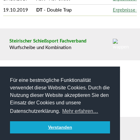
19.10.2019
DT
- Double Trap
Ergebnisse (
Steirischer Schießsport Fachverband
Wurfscheibe und Kombination
Mit freundlicher Unterstützung von:
Für eine bestmögliche Funktionalität
verwendet diese Website Cookies. Durch die
Nutzung dieser Website akzeptieren Sie den
Einsatz der Cookies und unsere
Datenschutzerklärung.
Mehr erfahren…
Impressum
Datenschutz
Verstanden