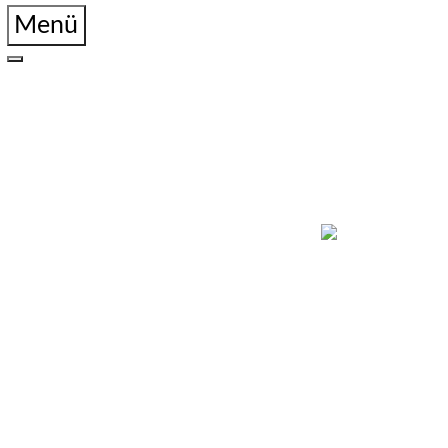
Menü
Home
News
Über uns
Vorstand
Referate
Disziplinen
Download
Termine
Kalender
Veranstaltungen
Ergebnisse
2025
2024
2023
2022
2021
2020
2019
Shop
Kontakt