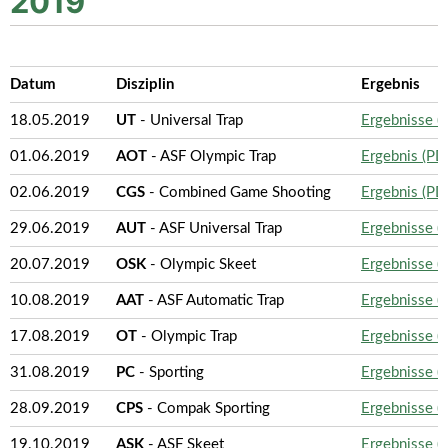
2019
Datum
Disziplin
Ergebnis
18.05.2019
UT
- Universal Trap
Ergebnisse (
01.06.2019
AOT
- ASF Olympic Trap
Ergebnis (P
02.06.2019
CGS
- Combined Game Shooting
Ergebnis (P
29.06.2019
AUT
- ASF Universal Trap
Ergebnisse (
20.07.2019
OSK
- Olympic Skeet
Ergebnisse (
10.08.2019
AAT
- ASF Automatic Trap
Ergebnisse (
17.08.2019
OT
- Olympic Trap
Ergebnisse (
31.08.2019
PC
- Sporting
Ergebnisse (
28.09.2019
CPS
- Compak Sporting
Ergebnisse (
19.10.2019
ASK
- ASF Skeet
Ergebnisse (