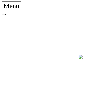
Menü
Home
News
Über uns
Vorstand
Referate
Disziplinen
Download
Termine
Kalender
Veranstaltungen
Ergebnisse
2025
2024
2023
2022
2021
2020
2019
Shop
Kontakt